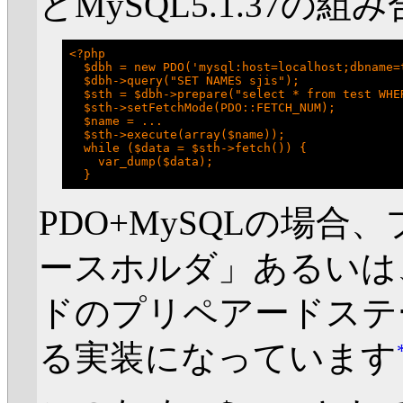
とMySQL5.1.37
<?php

  $dbh = new PDO('mysql:host=localhost;dbname=
  $dbh->query("SET NAMES sjis");

  $sth = $dbh->prepare("select * from test WHER
  $sth->setFetchMode(PDO::FETCH_NUM);

  $name = ...

  $sth->execute(array($name));

  while ($data = $sth->fetch()) {

    var_dump($data);

PDO+MySQLの場
ースホルダ」あるいは
ドのプリペアードステ
る実装になっています