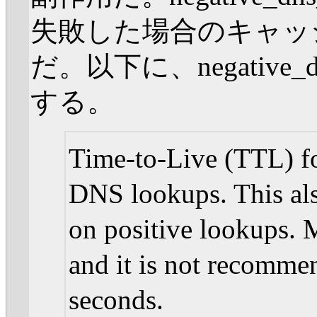
失敗した場合のキャッ
だ。以下に、negative
する。
Time-to-Live (TTL) fo
DNS lookups. This als
on positive lookups. 
and it is not recomm
seconds.