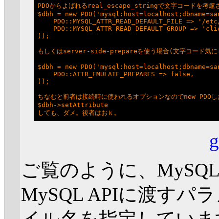
PDOからよばれるreal_escape_stringで文字コードを考
$dbh = new PDO('mysql:host=localhost;dbname=sa
    PDO::MYSQL_ATTR_READ_DEFAULT_FILE => '/etc/
    PDO::MYSQL_ATTR_READ_DEFAULT_GROUP => 'clie
));

もしくはserver-side-prepareを使う場合(文字コード気
$dbh = new PDO('mysql:host=localhost;dbname=sa
    PDO::ATTR_EMULATE_PREPARES => false,

));

ちなむと前者は接続時に使われるオプションなのでnew PDOし
$dbh->setAttribute

g
ご覧のように、MySQ
MySQL APIに渡すパ
イル名を指定していま