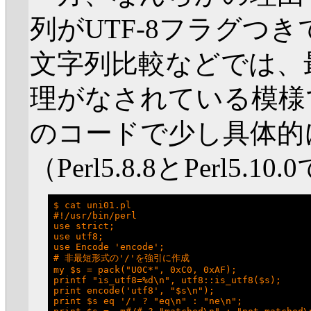
列がUTF-8フラグつ
文字列比較などでは、
理がなされている模様
のコードで少し具体的
（Perl5.8.8とPerl5
$ cat uni01.pl

#!/usr/bin/perl

use strict;

use utf8;

use Encode 'encode';

# 非最短形式の'/'を強引に作成

my $s = pack("U0C*", 0xC0, 0xAF);

printf "is_utf8=%d\n", utf8::is_utf8($s);

print encode('utf8', "$s\n");

print $s eq '/' ? "eq\n" : "ne\n";
