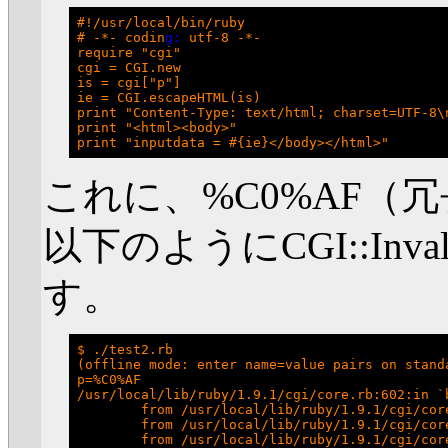
#!/usr/local/bin/ruby

# -*- codin
g:
 utf-8 -*-

require "cgi"

cgi = CGI.new

is = cgi["p"]

ie = CGI.escapeHTML(is)

print "Content-Type: text/html; charset=UTF-8\n
print "<html><body>"

これに、%C0%AF（
以下のようにCGI::Inva
す。
$ ./test2.rb

(offline mode: enter name=value pairs on standa
p=%C0%AF

/usr/local/lib/ruby/1.9.1/cgi/core.rb:602:in `
        from /usr/local/lib/ruby/1.9.1/cgi/core
        from /usr/local/lib/ruby/1.9.1/cgi/cor
        from /usr/local/lib/ruby/1.9.1/cgi/core