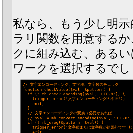
私なら、もう少し明示
ラリ関数を用意するか
クに組み込む、あるい
ワークを選択するでし
// 文字エンコーディング、文字種、文字数のチェック

function checkValue($val, $pattern) {

  if (! mb_check_encoding($val, 'UTF-8')) {

    trigger_error('文字エンコーディングの不正');

    exit;

  }

  // 文字エンコーディングの変換（必要があれば

  // $val = mb_convert_encoding($val, 'UTF-8', 
  if (! mb_ereg($pattern, $val)) {

    trigger_error('文字種または文字数が範囲外です');

    exit;
