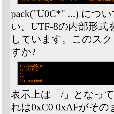
pack("U0C*" ...) に
い。UTF-8の内部形
しています。このスク
すか?
$ ./uni01.pl

is_utf8=1

/

eq

表示上は「/」となっ
れは0xC0 0xAFが