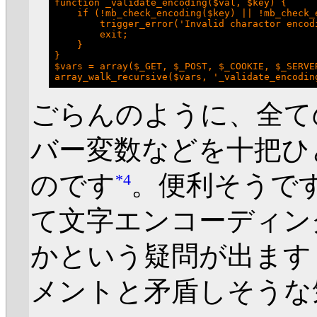
function _validate_encoding($val, $key) {

    if (!mb_check_encoding($key) || !mb_check_e
        trigger_error('Invalid charactor encodi
        exit;

    }

}

$vars = array($_GET, $_POST, $_COOKIE, $_SERVER
ごらんのように、全ての
バー変数などを十把ひ
のです
。便利そうです
*4
て文字エンコーディン
かという疑問が出ます
メントと矛盾しそうな