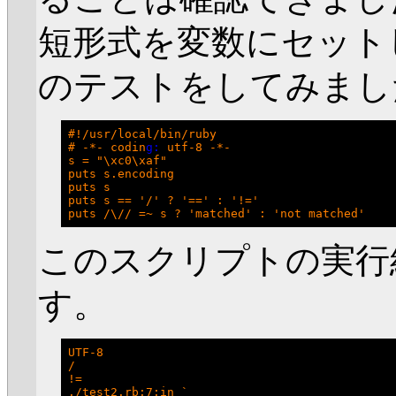
短形式を変数にセットし
のテストをしてみまし
#!/usr/local/bin/ruby

# -*- codin
g:
 utf-8 -*-

s = "\xc0\xaf"

puts s.encoding

puts s

puts s == '/' ? '==' : '!='

このスクリプトの実行
す。
UTF-8

/

!=

./test2.rb:7:in `