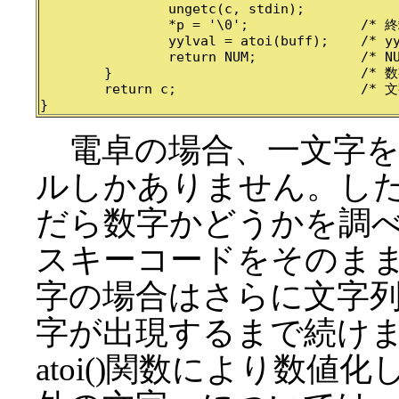
		ungetc(c, stdin);		/* 読み過ぎた文字を返しておく */

		*p = '\0';		/* 終端 */

		yylval = atoi(buff);	/* yylval変数に値を覚える */

		return NUM;		/* NUMを返す */

	}				/* 数字でない場合は */

	return c;			/* 文字そのものを返す */

電卓の場合、一文字を
ルしかありません。し
だら数字かどうかを調
スキーコードをそのま
字の場合はさらに文字
字が出現するまで続け
atoi()関数により数