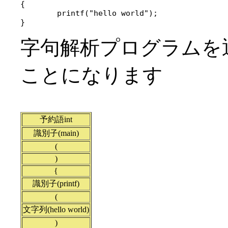
{

	printf("hello world");

字句解析プログラムを
ことになります
予約語int
識別子(main)
(
)
{
識別子(printf)
(
文字列(hello world)
)