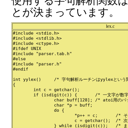
使用する字句解析関数は、
とが決まっています。
lex.c
#include <stdio.h>

#include <stdlib.h>

#include <ctype.h>

#ifdef UNIX

#include "parser.tab.h"

#else

#include "parser.h"

#endif

int yylex()	/* 字句解析ルーチンはyylexという関数にする */

{

	int c = getchar();

	if (isdigit(c)) {	/* 一文字が数字だったら */

		char buff[128];	/* atoi用のバッファ */

		char *p = buff;

		do {

			*p++ = c;	/* その一文字を記憶し */

			c = getchar();	/* 次の文字を読む */

		} while (isdigit(c));	/* まだ数字だったら繰り返し */
