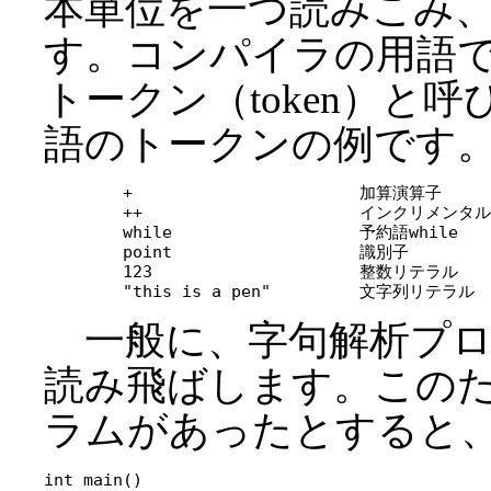
本単位を一つ読みこみ
す。コンパイラの用語
トークン（token）と
語のトークンの例です
	+			加算演算子

	++			インクリメンタル演算子

	while			予約語while

	point			識別子

	123			整数リテラル

一般に、字句解析プロ
読み飛ばします。この
ラムがあったとすると
int main()
