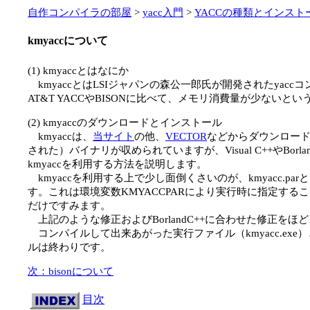
自作コンパイラの部屋
>
yacc入門
>
YACCの種類とインスト
kmyaccについて
(1) kmyaccとはなにか
kmyaccとはLSIジャパンの森公一郎氏が開発されたya
AT&T YACCやBISONに比べて、メモリ消費量が少ないと
(2) kmyaccのダウンロードとインストール
kmyaccは、
当サイト
の他、
VECTOR
などからダウンロードす
された）バイナリが収められていますが、Visual C++やBor
kmyaccを利用する方法を説明します。
kmyaccを利用する上で少し面倒くさいのが、kmyacc.parとい
す。これは環境変数KMYACCPARにより実行時に指定する
だけですみます。
上記のような修正およびBorlandC++に合わせた修正をほ
コンパイルして出来あがった実行ファイル（kmyacc.exe）と、
ルは終わりです。
次：bisonについて
目次