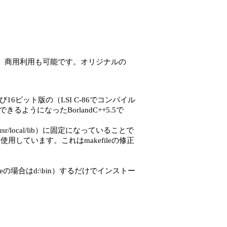
き、商用利用も可能です。オリジナルの
16ビット版の（LSI C-86でコンパイル
るようになったBorlandC++5.5で
/local/lib）に固定になっていることで
しています。これはmakefileの修正
。
eの場合はd:\bin）するだけでインストー