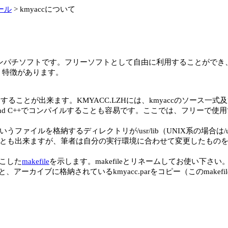
ール
> kmyaccについて
ccコンパチソフトです。フリーソフトとして自由に利用することがで
いう特徴があります。
ることが出来ます。KMYACC.LZHには、kmyaccのソース一式及び
land C++でコンパイルすることも容易です。ここでは、フリーで使用でき
うファイルを格納するディレクトリが/usr/lib（UNIX系の場合は/usr
ことも出来ますが、筆者は自分の実行環境に合わせて変更したものを使用
どこした
makefile
を示します。makefileとリネームしてお使い下さい
アーカイブに格納されているkmyacc.parをコピー（このmakefil