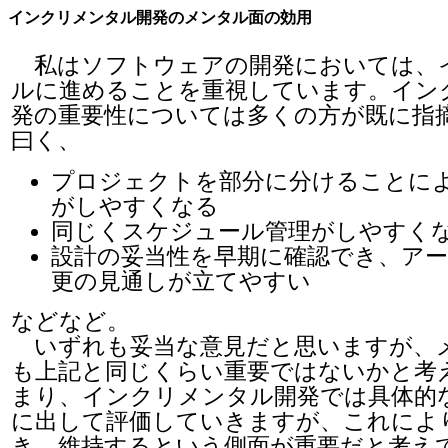
インクリメンタル開発のメンタル面の効用
私はソフトウェアの開発においては、
ルに進めることを重視しています。イン
発の重要性については多くの方が既に指
曰く、
プロジェクトを部分に分けることに
がしやすくなる
同じくスケジュール管理がしやすく
設計の妥当性を早期に確認でき、ア
更の見通しが立てやすい
などなど。
いずれも妥当な意見だと思いますが、
も上記と同じくらい重要ではないかと考
まり、インクリメンタル開発では具体的
に出して評価していきますが、これによ
き、維持するという側面が重要だと考え