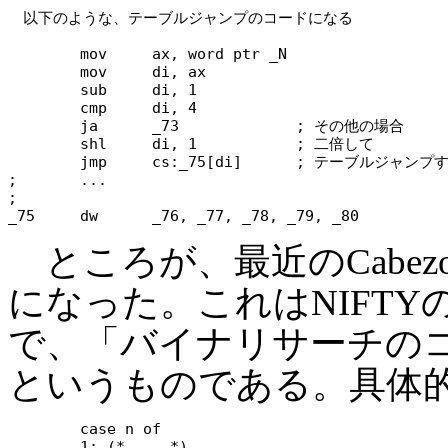
　以下のような、テーブルジャンプのコードになる

	mov	ax, word ptr _N

	mov	di, ax

	sub	di, 1

	cmp	di, 4

	ja	_73		; その他の場合

	shl	di, 1		; 二倍して

	jmp	cs:_75[di]	; テーブルジャンプする

;	...

;

ところが、最近のCabe
になった。これはNIFTYの
で、「バイナリサーチの
というものである。具体
	case n of

	1: (* ... *)
