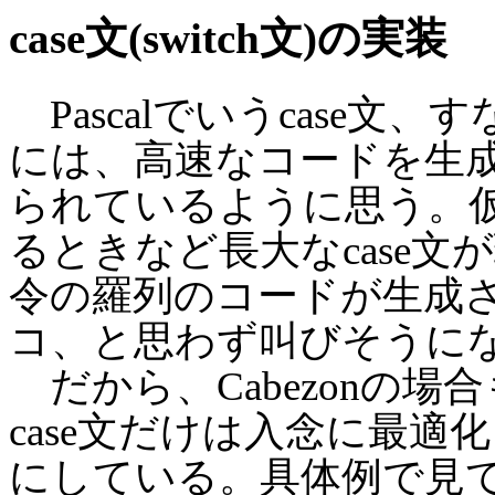
case文(switch文)の実装
Pascalでいうcase文、す
には、高速なコードを生
られているように思う。
るときなど長大なcase文
令の羅列のコードが生成
コ、と思わず叫びそうに
だから、Cabezonの
case文だけは入念に最
にしている。具体例で見