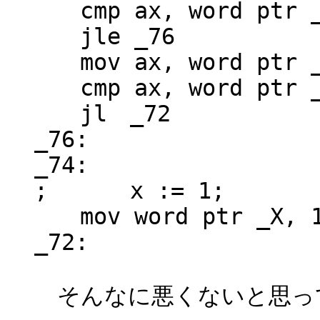
cmp ax, word ptr 
jle _76
mov ax, word ptr 
cmp ax, word ptr 
jl _72
_76:
_74:
; x := 1;
mov word ptr _X, 
_72:
そんなに悪くないと思っ