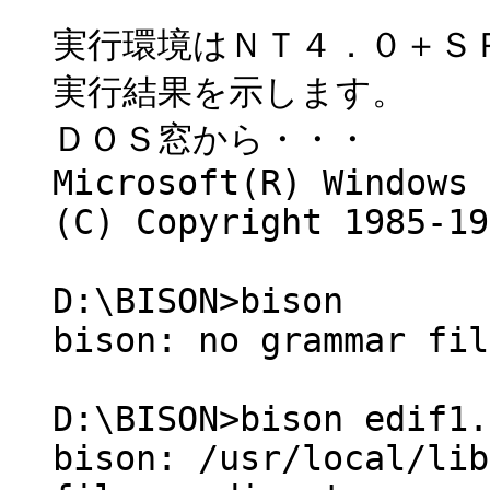
実行環境はＮＴ４．０＋Ｓ
実行結果を示します。
ＤＯＳ窓から・・・
Microsoft(R) Windows 
(C) Copyright 1985-19
D:\BISON>bison
bison: no grammar fil
D:\BISON>bison edif1.
bison: /usr/local/lib