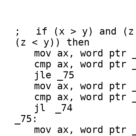
; if (x > y) and (z 
(z < y)) then
mov ax, word ptr 
cmp ax, word ptr 
jle _75
mov ax, word ptr 
cmp ax, word ptr 
jl _74
_75:
mov ax, word ptr 