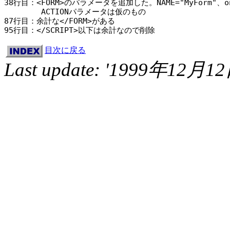
38行目：<FORM>のパラメータを追加した。NAME="MyForm"、onSub
	ACTIONパラメータは仮のもの

87行目：余計な</FORM>がある

目次に戻る
Last update: '1999年12月1