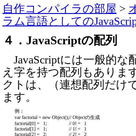
自作コンパイラの部屋
>
ラム言語としてのJavaScrip
４．JavaScriptの配列
JavaScriptには一般
え字を持つ配列もあります。J
クトは、（連想配列だけ
ます。
例：
var factorial = new Object();
// Objectの生成
factorial[0] = 1;
// 0! = 1
factorial[1] = 1;
// 1! = 1
factorial[2] = 2;
// 2! = 2